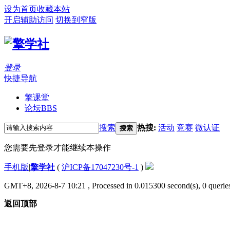
设为首页
收藏本站
开启辅助访问
切换到窄版
登录
快捷导航
擎课堂
论坛
BBS
搜索
热搜:
活动
竞赛
微认证
搜索
您需要先登录才能继续本操作
手机版
|
擎学社
(
沪ICP备17047230号-1
)
GMT+8, 2026-8-7 10:21
, Processed in 0.015300 second(s), 0 queries
返回顶部