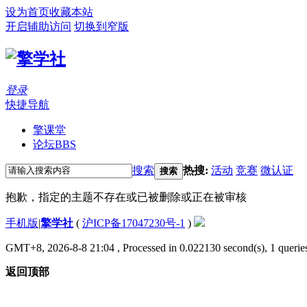
设为首页
收藏本站
开启辅助访问
切换到窄版
登录
快捷导航
擎课堂
论坛
BBS
搜索
热搜:
活动
竞赛
微认证
搜索
抱歉，指定的主题不存在或已被删除或正在被审核
手机版
|
擎学社
(
沪ICP备17047230号-1
)
GMT+8, 2026-8-8 21:04
, Processed in 0.022130 second(s), 1 queries
返回顶部