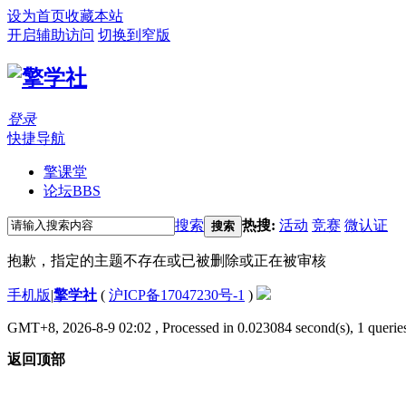
设为首页
收藏本站
开启辅助访问
切换到窄版
登录
快捷导航
擎课堂
论坛
BBS
搜索
热搜:
活动
竞赛
微认证
搜索
抱歉，指定的主题不存在或已被删除或正在被审核
手机版
|
擎学社
(
沪ICP备17047230号-1
)
GMT+8, 2026-8-9 02:02
, Processed in 0.023084 second(s), 1 queries
返回顶部