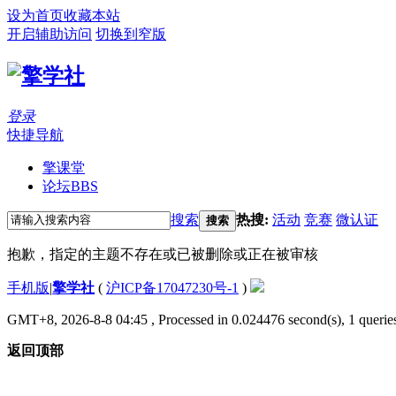
设为首页
收藏本站
开启辅助访问
切换到窄版
登录
快捷导航
擎课堂
论坛
BBS
搜索
热搜:
活动
竞赛
微认证
搜索
抱歉，指定的主题不存在或已被删除或正在被审核
手机版
|
擎学社
(
沪ICP备17047230号-1
)
GMT+8, 2026-8-8 04:45
, Processed in 0.024476 second(s), 1 queries
返回顶部