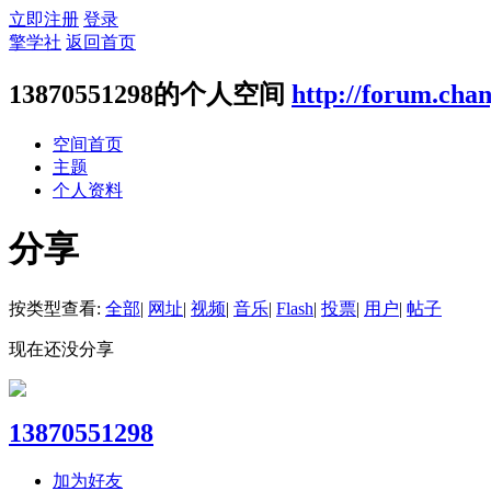
立即注册
登录
擎学社
返回首页
13870551298的个人空间
http://forum.cha
空间首页
主题
个人资料
分享
按类型查看:
全部
|
网址
|
视频
|
音乐
|
Flash
|
投票
|
用户
|
帖子
现在还没分享
13870551298
加为好友