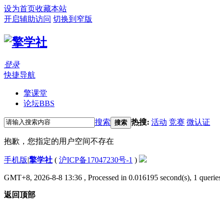
设为首页
收藏本站
开启辅助访问
切换到窄版
登录
快捷导航
擎课堂
论坛
BBS
搜索
热搜:
活动
竞赛
微认证
搜索
抱歉，您指定的用户空间不存在
手机版
|
擎学社
(
沪ICP备17047230号-1
)
GMT+8, 2026-8-8 13:36
, Processed in 0.016195 second(s), 1 queries
返回顶部