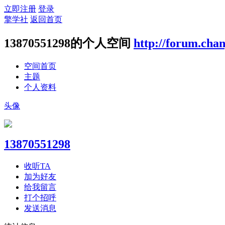
立即注册
登录
擎学社
返回首页
13870551298的个人空间
http://forum.cha
空间首页
主题
个人资料
头像
13870551298
收听TA
加为好友
给我留言
打个招呼
发送消息