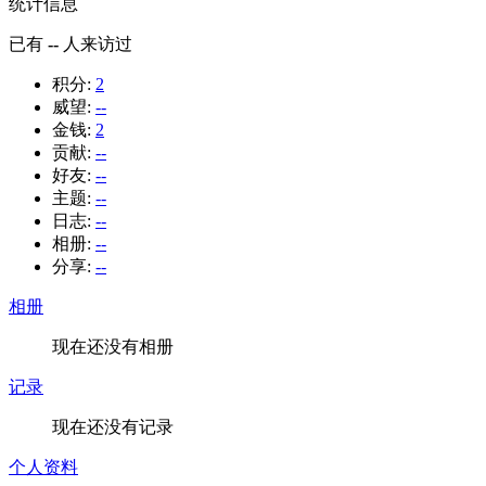
统计信息
已有
--
人来访过
积分:
2
威望:
--
金钱:
2
贡献:
--
好友:
--
主题:
--
日志:
--
相册:
--
分享:
--
相册
现在还没有相册
记录
现在还没有记录
个人资料